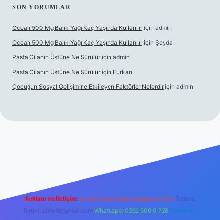
SON YORUMLAR
Ocean 500 Mg Balık Yağı Kaç Yaşında Kullanılır
için
admin
Ocean 500 Mg Balık Yağı Kaç Yaşında Kullanılır
için
Şeyda
Pasta Cilanın Üstüne Ne Sürülür
için
admin
Pasta Cilanın Üstüne Ne Sürülür
için
Furkan
Çocuğun Sosyal Gelişimine Etkileyen Faktörler Nelerdir
için
admin
t giriş
Reklam ve İletişim:
E-mail:
backlinkpaneli@gmail.com
Teams:
forumhizmeti@gmail.com
Whatsapp: 0262 606 0 726
Telegram: