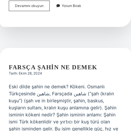
Anlam
Devamını okuyun
Yorum Bırak
Ve
Anlam
Bilimi
Nedir
FARSÇA ŞAHIN NE DEMEK
Tarih: Ekim 28, 2024
Eski dilde şahin ne demek? Kökeni. Osmanlı
Türkçesinde شاهين‎, Farsçada شاهين‎ (“şah (kralın
kuşu”) (şah ve in birleşmiştir, şahin, baskus,
kuşların sultanı, kralın kuşu anlamına gelir). Şahin
isminin kökeni nedir? Şahin isminin anlamı: Şahin
ismi Türk kökenlidir ve yırtıcı bir kuş türü olan
şahin isminden gelir. Bu isim genellikle güç, hız ve