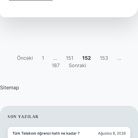
Turizm
Kim
Aldı
YAZI
Önceki
1
…
151
152
153
…
187
Sonraki
SAYFALAMASI
Sitemap
SIDEBAR
SON YAZILAR
Türk Telekom öğrenci hattı ne kadar ?
Ağustos 8, 2026