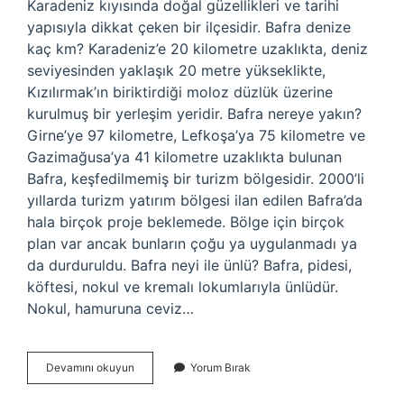
Karadeniz kıyısında doğal güzellikleri ve tarihi
yapısıyla dikkat çeken bir ilçesidir. Bafra denize
kaç km? Karadeniz’e 20 kilometre uzaklıkta, deniz
seviyesinden yaklaşık 20 metre yükseklikte,
Kızılırmak’ın biriktirdiği moloz düzlük üzerine
kurulmuş bir yerleşim yeridir. Bafra nereye yakın?
Girne’ye 97 kilometre, Lefkoşa’ya 75 kilometre ve
Gazimağusa’ya 41 kilometre uzaklıkta bulunan
Bafra, keşfedilmemiş bir turizm bölgesidir. 2000’li
yıllarda turizm yatırım bölgesi ilan edilen Bafra’da
hala birçok proje beklemede. Bölge için birçok
plan var ancak bunların çoğu ya uygulanmadı ya
da durduruldu. Bafra neyi ile ünlü? Bafra, pidesi,
köftesi, nokul ve kremalı lokumlarıyla ünlüdür.
Nokul, hamuruna ceviz…
Bafra
Devamını okuyun
Yorum Bırak
Denize
Yakın