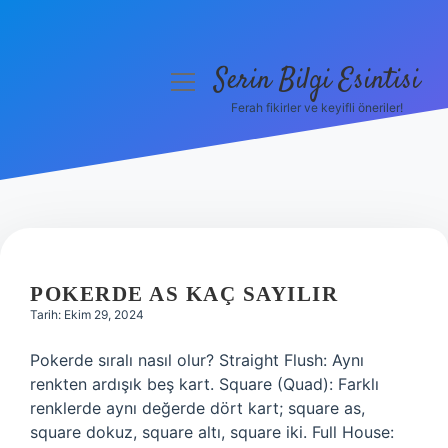
Serin Bilgi Esintisi
menüyü
aç
Ferah fikirler ve keyifli öneriler!
Anasayfa
Gizlilik Politikası
Yasal Uyarı
SERIN
Hakkımızda
BILGI
POKERDE AS KAÇ SAYILIR
Tarih: Ekim 29, 2024
ESINTISI
Pokerde sıralı nasıl olur? Straight Flush: Aynı
YAZILAR
renkten ardışık beş kart. Square (Quad): Farklı
renklerde aynı değerde dört kart; square as,
square dokuz, square altı, square iki. Full House: