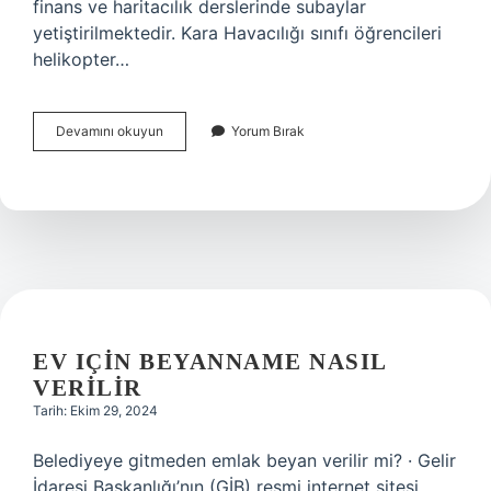
finans ve haritacılık derslerinde subaylar
yetiştirilmektedir. Kara Havacılığı sınıfı öğrencileri
helikopter…
Msü
Devamını okuyun
Yorum Bırak
Hemşirelik
Var
Mı
EV IÇIN BEYANNAME NASIL
VERILIR
Tarih: Ekim 29, 2024
Belediyeye gitmeden emlak beyan verilir mi? · Gelir
İdaresi Başkanlığı’nın (GİB) resmi internet sitesi