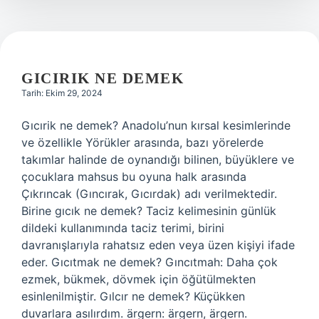
Sonucu
Nasıl
Öğrenilir
GICIRIK NE DEMEK
Tarih: Ekim 29, 2024
Gıcırik ne demek? Anadolu’nun kırsal kesimlerinde
ve özellikle Yörükler arasında, bazı yörelerde
takımlar halinde de oynandığı bilinen, büyüklere ve
çocuklara mahsus bu oyuna halk arasında
Çıkrıncak (Gıncırak, Gıcırdak) adı verilmektedir.
Birine gıcık ne demek? Taciz kelimesinin günlük
dildeki kullanımında taciz terimi, birini
davranışlarıyla rahatsız eden veya üzen kişiyi ifade
eder. Gıcıtmak ne demek? Gıncıtmah: Daha çok
ezmek, bükmek, dövmek için öğütülmekten
esinlenilmiştir. Gılcır ne demek? Küçükken
duvarlara asılırdım. ärgern: ärgern, ärgern.