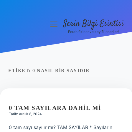
Serin Bilgi Esintisi
menüyü
aç
Ferah fikirler ve keyifli öneriler!
Anasayfa
Gizlilik Politikası
Yasal Uyarı
ETIKET:
0 NASIL BIR SAYIDIR
Hakkımızda
0 TAM SAYILARA DAHIL MI
Tarih: Aralık 8, 2024
0 tam sayı sayılır mı? TAM SAYILAR * Sayıların