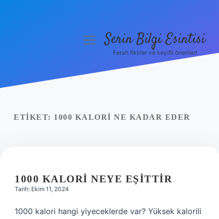
Serin Bilgi Esintisi
menüyü
aç
Ferah fikirler ve keyifli öneriler!
Anasayfa
Gizlilik Politikası
Yasal Uyarı
ETIKET:
1000 KALORI NE KADAR EDER
Hakkımızda
1000 KALORI NEYE EŞITTIR
Tarih: Ekim 11, 2024
1000 kalori hangi yiyeceklerde var? Yüksek kalorili