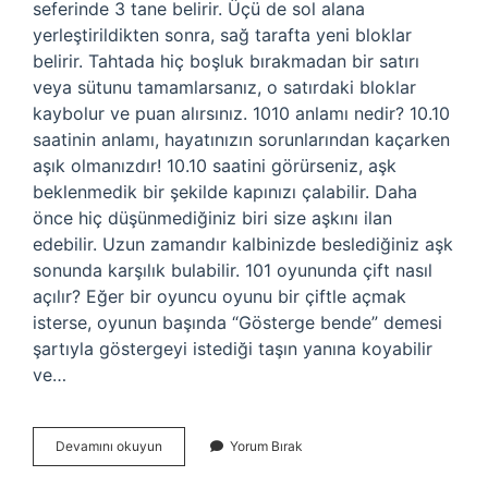
seferinde 3 tane belirir. Üçü de sol alana
yerleştirildikten sonra, sağ tarafta yeni bloklar
belirir. Tahtada hiç boşluk bırakmadan bir satırı
veya sütunu tamamlarsanız, o satırdaki bloklar
kaybolur ve puan alırsınız. 1010 anlamı nedir? 10.10
saatinin anlamı, hayatınızın sorunlarından kaçarken
aşık olmanızdır! 10.10 saatini görürseniz, aşk
beklenmedik bir şekilde kapınızı çalabilir. Daha
önce hiç düşünmediğiniz biri size aşkını ilan
edebilir. Uzun zamandır kalbinizde beslediğiniz aşk
sonunda karşılık bulabilir. 101 oyununda çift nasıl
açılır? Eğer bir oyuncu oyunu bir çiftle açmak
isterse, oyunun başında “Gösterge bende” demesi
şartıyla göstergeyi istediği taşın yanına koyabilir
ve…
1010
Devamını okuyun
Yorum Bırak
Nasil
Oynanir