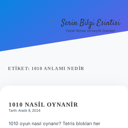
Serin Bilgi Esintisi
menüyü
aç
Ferah fikirler ve keyifli öneriler!
Anasayfa
Gizlilik Politikası
Yasal Uyarı
ETIKET:
1010 ANLAMI NEDIR
Hakkımızda
1010 NASIL OYNANIR
Tarih: Aralık 8, 2024
1010 oyun nasıl oynanır? Tetris blokları her