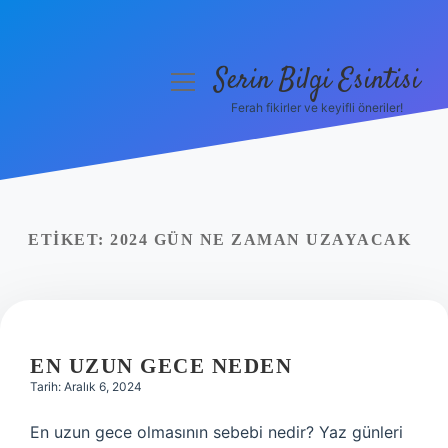
Serin Bilgi Esintisi
menüyü
aç
Ferah fikirler ve keyifli öneriler!
Anasayfa
Gizlilik Politikası
Yasal Uyarı
ETIKET:
2024 GÜN NE ZAMAN UZAYACAK
Hakkımızda
EN UZUN GECE NEDEN
Tarih: Aralık 6, 2024
En uzun gece olmasının sebebi nedir? Yaz günleri