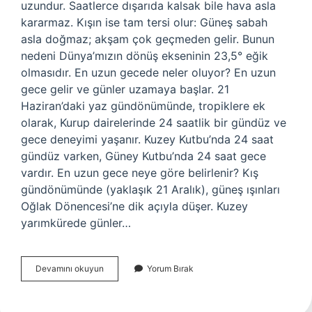
uzundur. Saatlerce dışarıda kalsak bile hava asla
kararmaz. Kışın ise tam tersi olur: Güneş sabah
asla doğmaz; akşam çok geçmeden gelir. Bunun
nedeni Dünya’mızın dönüş ekseninin 23,5° eğik
olmasıdır. En uzun gecede neler oluyor? En uzun
gece gelir ve günler uzamaya başlar. 21
Haziran’daki yaz gündönümünde, tropiklere ek
olarak, Kurup dairelerinde 24 saatlik bir gündüz ve
gece deneyimi yaşanır. Kuzey Kutbu’nda 24 saat
gündüz varken, Güney Kutbu’nda 24 saat gece
vardır. En uzun gece neye göre belirlenir? Kış
gündönümünde (yaklaşık 21 Aralık), güneş ışınları
Oğlak Dönencesi’ne dik açıyla düşer. Kuzey
yarımkürede günler…
En
Devamını okuyun
Yorum Bırak
Uzun
Gece
Neden