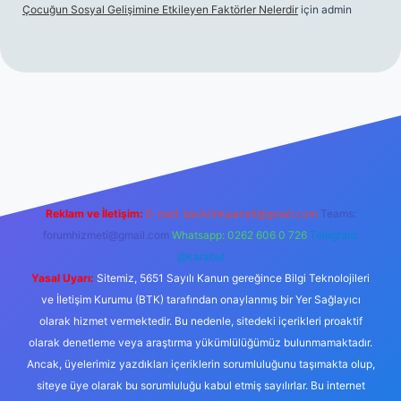
Çocuğun Sosyal Gelişimine Etkileyen Faktörler Nelerdir
için
admin
iriş
Reklam ve İletişim:
E-mail:
backlinkpaneli@gmail.com
Teams:
forumhizmeti@gmail.com
Whatsapp: 0262 606 0 726
Telegram:
@karabul
Yasal Uyarı:
Sitemiz, 5651 Sayılı Kanun gereğince Bilgi Teknolojileri
ve İletişim Kurumu (BTK) tarafından onaylanmış bir Yer Sağlayıcı
olarak hizmet vermektedir. Bu nedenle, sitedeki içerikleri proaktif
olarak denetleme veya araştırma yükümlülüğümüz bulunmamaktadır.
Ancak, üyelerimiz yazdıkları içeriklerin sorumluluğunu taşımakta olup,
siteye üye olarak bu sorumluluğu kabul etmiş sayılırlar. Bu internet