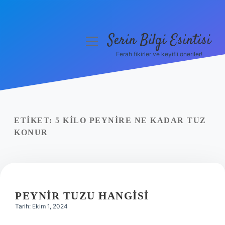
Serin Bilgi Esintisi
menüyü
aç
Ferah fikirler ve keyifli öneriler!
Anasayfa
Gizlilik Politikası
Yasal Uyarı
ETIKET:
5 KILO PEYNIRE NE KADAR TUZ
KONUR
Hakkımızda
PEYNIR TUZU HANGISI
Tarih: Ekim 1, 2024