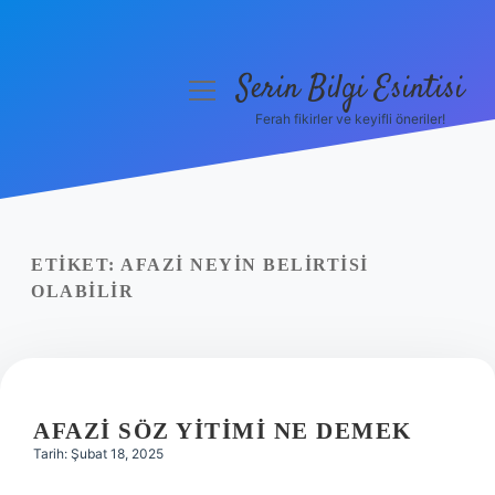
Serin Bilgi Esintisi
menüyü
aç
Ferah fikirler ve keyifli öneriler!
Anasayfa
Gizlilik Politikası
Yasal Uyarı
ETIKET:
AFAZI NEYIN BELIRTISI
OLABILIR
Hakkımızda
AFAZI SÖZ YITIMI NE DEMEK
Tarih: Şubat 18, 2025