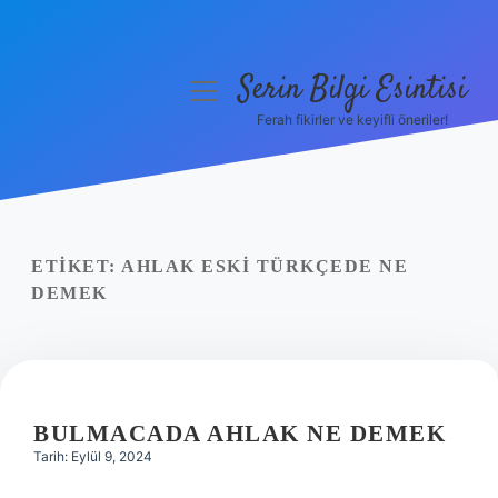
Serin Bilgi Esintisi
menüyü
aç
Ferah fikirler ve keyifli öneriler!
Anasayfa
Gizlilik Politikası
Yasal Uyarı
ETIKET:
AHLAK ESKI TÜRKÇEDE NE
DEMEK
Hakkımızda
BULMACADA AHLAK NE DEMEK
Tarih: Eylül 9, 2024