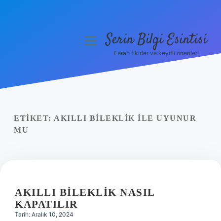
Serin Bilgi Esintisi
menüyü
aç
Ferah fikirler ve keyifli öneriler!
Anasayfa
Gizlilik Politikası
Yasal Uyarı
ETIKET:
AKILLI BILEKLIK ILE UYUNUR
MU
Hakkımızda
AKILLI BILEKLIK NASIL
KAPATILIR
Tarih: Aralık 10, 2024