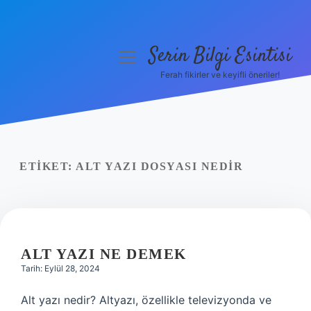
Serin Bilgi Esintisi
menüyü
aç
Ferah fikirler ve keyifli öneriler!
Anasayfa
Gizlilik Politikası
Yasal Uyarı
ETIKET:
ALT YAZI DOSYASI NEDIR
Hakkımızda
ALT YAZI NE DEMEK
Tarih: Eylül 28, 2024
Alt yazı nedir? Altyazı, özellikle televizyonda ve