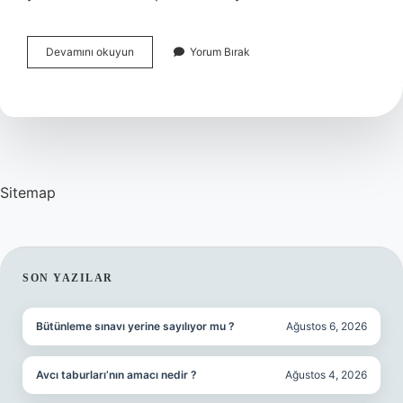
Ardanuç
Devamını okuyun
Yorum Bırak
Hangi
Türk
Boyundan
Sitemap
SIDEBAR
SON YAZILAR
Bütünleme sınavı yerine sayılıyor mu ?
Ağustos 6, 2026
Avcı taburları’nın amacı nedir ?
Ağustos 4, 2026