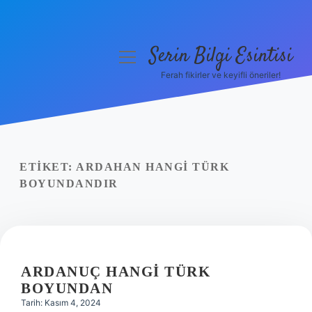
Serin Bilgi Esintisi
menüyü
aç
Ferah fikirler ve keyifli öneriler!
Anasayfa
Gizlilik Politikası
Yasal Uyarı
ETIKET:
ARDAHAN HANGI TÜRK
BOYUNDANDIR
Hakkımızda
ARDANUÇ HANGI TÜRK
BOYUNDAN
Tarih: Kasım 4, 2024