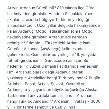
Artvin Ardanuç Gürcü mü? 810 yılında ilçe Gürcü
hakimiyetine girmiştir. Anadolu Selçukluları’nın
akınları sırasında bölgeye Türklerin yerleştiği
anlaşılmaktadır. Uzun yıllar Selçuklu hakimiyetinde
kalan Ardanuç, Moğol istilasından sonra Moğol
hakimiyetine girmiştir. Ardanuç adı nereden
gelmiştir? Etimoloji. Türkçe’deki Ardanuç ismi
Gürcüce Artanuci (არტანუჯი) kelimesinden
gelmektedir. Osmanlılar bu yerleşimi 16. yüzyılda
fethettiğinde, ismini Gürcüceden almıştır. Bu
nedenle, 17. yüzyıl Osmanlı kayıtlarında yerleşimin
ismi Ardanuç olarak değil Ardanuc olarak
yazılmıştır. Artvinliler hangi Türk boyundan? Bugün
Ardahan, Posof, Artvin, Şavşat, Yusufeli ve
Ardanuç’ta yaşayanların büyük çoğunluğu Ahıska
Türklerinin Türkiye’deki temsilcileridir. Ardahan
hangi Türk boyundandır? Ardahan ili yaklaşık 3000
yıllık bir tarihe sahiptir ve 628 yılında…