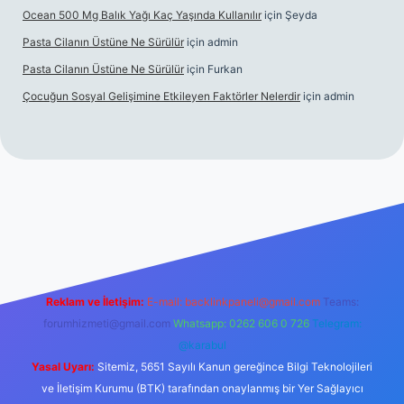
Ocean 500 Mg Balık Yağı Kaç Yaşında Kullanılır
için
Şeyda
Pasta Cilanın Üstüne Ne Sürülür
için
admin
Pasta Cilanın Üstüne Ne Sürülür
için
Furkan
Çocuğun Sosyal Gelişimine Etkileyen Faktörler Nelerdir
için
admin
iriş
Reklam ve İletişim:
E-mail:
backlinkpaneli@gmail.com
Teams:
forumhizmeti@gmail.com
Whatsapp: 0262 606 0 726
Telegram:
@karabul
Yasal Uyarı:
Sitemiz, 5651 Sayılı Kanun gereğince Bilgi Teknolojileri
ve İletişim Kurumu (BTK) tarafından onaylanmış bir Yer Sağlayıcı