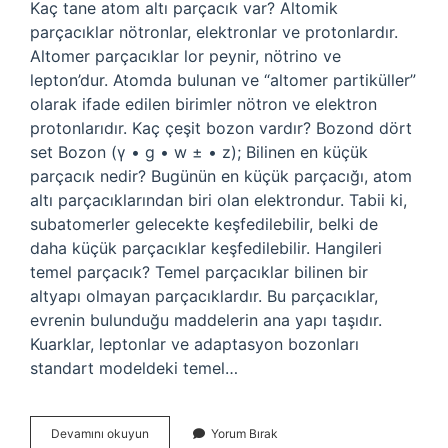
Kaç tane atom altı parçacık var? Altomik
parçacıklar nötronlar, elektronlar ve protonlardır.
Altomer parçacıklar lor peynir, nötrino ve
lepton’dur. Atomda bulunan ve “altomer partiküller”
olarak ifade edilen birimler nötron ve elektron
protonlarıdır. Kaç çeşit bozon vardır? Bozond dört
set Bozon (γ • g • w ± • z); Bilinen en küçük
parçacık nedir? Bugünün en küçük parçacığı, atom
altı parçacıklarından biri olan elektrondur. Tabii ki,
subatomerler gelecekte keşfedilebilir, belki de
daha küçük parçacıklar keşfedilebilir. Hangileri
temel parçacık? Temel parçacıklar bilinen bir
altyapı olmayan parçacıklardır. Bu parçacıklar,
evrenin bulunduğu maddelerin ana yapı taşıdır.
Kuarklar, leptonlar ve adaptasyon bozonları
standart modeldeki temel…
Evrende
Devamını okuyun
Yorum Bırak