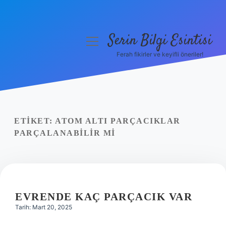
Serin Bilgi Esintisi
menüyü
aç
Ferah fikirler ve keyifli öneriler!
Anasayfa
Gizlilik Politikası
Yasal Uyarı
ETIKET:
ATOM ALTI PARÇACIKLAR
PARÇALANABILIR MI
Hakkımızda
EVRENDE KAÇ PARÇACIK VAR
Tarih: Mart 20, 2025