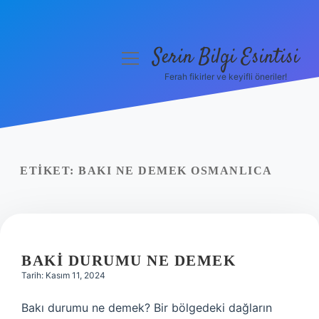
Serin Bilgi Esintisi
menüyü
aç
Ferah fikirler ve keyifli öneriler!
Anasayfa
Gizlilik Politikası
Yasal Uyarı
ETIKET:
BAKI NE DEMEK OSMANLICA
Hakkımızda
BAKI DURUMU NE DEMEK
Tarih: Kasım 11, 2024
Bakı durumu ne demek? Bir bölgedeki dağların