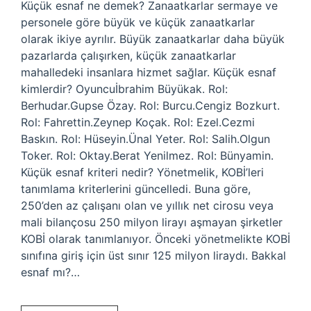
Küçük esnaf ne demek? Zanaatkarlar sermaye ve
personele göre büyük ve küçük zanaatkarlar
olarak ikiye ayrılır. Büyük zanaatkarlar daha büyük
pazarlarda çalışırken, küçük zanaatkarlar
mahalledeki insanlara hizmet sağlar. Küçük esnaf
kimlerdir? Oyuncuİbrahim Büyükak. Rol:
Berhudar.Gupse Özay. Rol: Burcu.Cengiz Bozkurt.
Rol: Fahrettin.Zeynep Koçak. Rol: Ezel.Cezmi
Baskın. Rol: Hüseyin.Ünal Yeter. Rol: Salih.Olgun
Toker. Rol: Oktay.Berat Yenilmez. Rol: Bünyamin.
Küçük esnaf kriteri nedir? Yönetmelik, KOBİ’leri
tanımlama kriterlerini güncelledi. Buna göre,
250’den az çalışanı olan ve yıllık net cirosu veya
mali bilançosu 250 milyon lirayı aşmayan şirketler
KOBİ olarak tanımlanıyor. Önceki yönetmelikte KOBİ
sınıfına giriş için üst sınır 125 milyon liraydı. Bakkal
esnaf mı?…