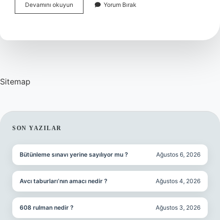
Küçük
Devamını okuyun
Yorum Bırak
Esnaf
Ne
Denir
Sitemap
SIDEBAR
SON YAZILAR
Bütünleme sınavı yerine sayılıyor mu ?
Ağustos 6, 2026
Avcı taburları’nın amacı nedir ?
Ağustos 4, 2026
608 rulman nedir ?
Ağustos 3, 2026