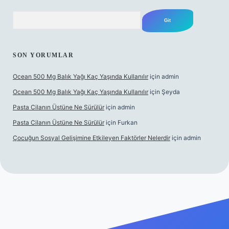
Arama
SON YORUMLAR
Ocean 500 Mg Balık Yağı Kaç Yaşında Kullanılır
için
admin
Ocean 500 Mg Balık Yağı Kaç Yaşında Kullanılır
için
Şeyda
Pasta Cilanın Üstüne Ne Sürülür
için
admin
Pasta Cilanın Üstüne Ne Sürülür
için
Furkan
Çocuğun Sosyal Gelişimine Etkileyen Faktörler Nelerdir
için
admin
iş