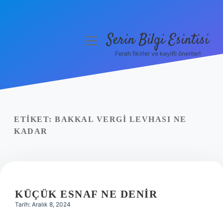
Serin Bilgi Esintisi
menüyü
aç
Ferah fikirler ve keyifli öneriler!
Anasayfa
Gizlilik Politikası
Yasal Uyarı
ETIKET:
BAKKAL VERGI LEVHASI NE
KADAR
Hakkımızda
KÜÇÜK ESNAF NE DENIR
Tarih: Aralık 8, 2024