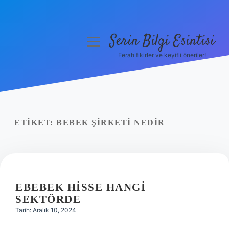
Serin Bilgi Esintisi
menüyü
aç
Ferah fikirler ve keyifli öneriler!
Anasayfa
Gizlilik Politikası
Yasal Uyarı
ETIKET:
BEBEK ŞIRKETI NEDIR
Hakkımızda
EBEBEK HISSE HANGI
SEKTÖRDE
Tarih: Aralık 10, 2024