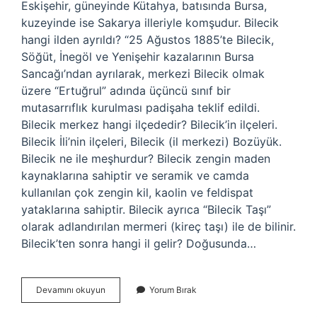
Eskişehir, güneyinde Kütahya, batısında Bursa,
kuzeyinde ise Sakarya illeriyle komşudur. Bilecik
hangi ilden ayrıldı? “25 Ağustos 1885’te Bilecik,
Söğüt, İnegöl ve Yenişehir kazalarının Bursa
Sancağı’ndan ayrılarak, merkezi Bilecik olmak
üzere “Ertuğrul” adında üçüncü sınıf bir
mutasarrıflık kurulması padişaha teklif edildi.
Bilecik merkez hangi ilçededir? Bilecik’in ilçeleri.
Bilecik İli’nin ilçeleri, Bilecik (il merkezi) Bozüyük.
Bilecik ne ile meşhurdur? Bilecik zengin maden
kaynaklarına sahiptir ve seramik ve camda
kullanılan çok zengin kil, kaolin ve feldispat
yataklarına sahiptir. Bilecik ayrıca “Bilecik Taşı”
olarak adlandırılan mermeri (kireç taşı) ile de bilinir.
Bilecik’ten sonra hangi il gelir? Doğusunda…
Bilecik
Devamını okuyun
Yorum Bırak
Şehri
Nereye