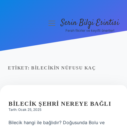
Serin Bilgi Esintisi
menüyü
aç
Ferah fikirler ve keyifli öneriler!
Anasayfa
Gizlilik Politikası
Yasal Uyarı
ETIKET:
BILECIKIN NÜFUSU KAÇ
Hakkımızda
BILECIK ŞEHRI NEREYE BAĞLI
Tarih: Ocak 25, 2025
Bilecik hangi ile bağlıdır? Doğusunda Bolu ve