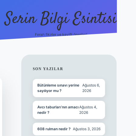
Serin Bilgi Esintisi
Ferah fikirler ve keyifli öneriler!
ilbet giriş
SIDEBAR
SON YAZILAR
Bütünleme sınavı yerine
Ağustos 6,
sayılıyor mu ?
2026
Avcı taburları’nın amacı
Ağustos 4,
nedir ?
2026
608 rulman nedir ?
Ağustos 3, 2026