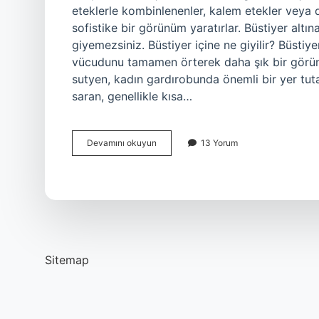
eteklerle kombinlenenler, kalem etekler veya d
sofistike bir görünüm yaratırlar. Büstiyer altın
giyemezsiniz. Büstiyer içine ne giyilir? Büstiye
vücudunu tamamen örterek daha şık bir görünü
sutyen, kadın gardırobunda önemli bir yer tutan
saran, genellikle kısa…
Büstiyer
Devamını okuyun
13 Yorum
Altına
Ne
Giyilir
Sitemap