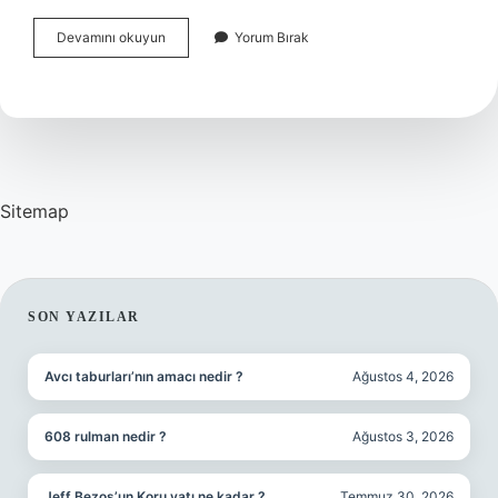
Kişisel
Devamını okuyun
Yorum Bırak
Bütçe
Hesabı
Nasıl
Yapılır
Sitemap
SIDEBAR
SON YAZILAR
Avcı taburları’nın amacı nedir ?
Ağustos 4, 2026
608 rulman nedir ?
Ağustos 3, 2026
Jeff Bezos’un Koru yatı ne kadar ?
Temmuz 30, 2026