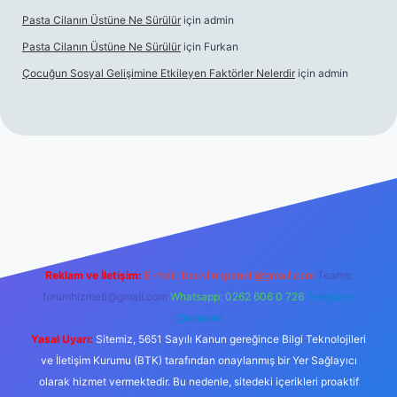
Pasta Cilanın Üstüne Ne Sürülür
için
admin
Pasta Cilanın Üstüne Ne Sürülür
için
Furkan
Çocuğun Sosyal Gelişimine Etkileyen Faktörler Nelerdir
için
admin
iriş
Reklam ve İletişim:
E-mail:
backlinkpaneli@gmail.com
Teams:
forumhizmeti@gmail.com
Whatsapp: 0262 606 0 726
Telegram:
@karabul
Yasal Uyarı:
Sitemiz, 5651 Sayılı Kanun gereğince Bilgi Teknolojileri
ve İletişim Kurumu (BTK) tarafından onaylanmış bir Yer Sağlayıcı
olarak hizmet vermektedir. Bu nedenle, sitedeki içerikleri proaktif