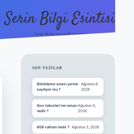
Serin Bilgi Esintisi
Ferah fikirler ve keyifli öneriler!
ilbet giriş
SIDEBAR
SON YAZILAR
Bütünleme sınavı yerine
Ağustos 6,
sayılıyor mu ?
2026
Avcı taburları’nın amacı
Ağustos 4,
nedir ?
2026
608 rulman nedir ?
Ağustos 3, 2026