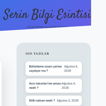
Serin Bilgi Esintisi
Ferah fikirler ve keyifli öneriler!
ilbet giriş
SIDEBAR
SON YAZILAR
Bütünleme sınavı yerine
Ağustos 6,
sayılıyor mu ?
2026
Avcı taburları’nın amacı
Ağustos 4,
nedir ?
2026
608 rulman nedir ?
Ağustos 3, 2026