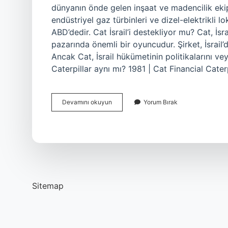
dünyanın önde gelen inşaat ve madencilik ekipm
endüstriyel gaz türbinleri ve dizel-elektrikli lo
ABD’dedir. Cat İsrail’i destekliyor mu? Cat, İsra
pazarında önemli bir oyuncudur. Şirket, İsrail’d
Ancak Cat, İsrail hükümetinin politikalarını 
Caterpillar aynı mı? 1981 | Cat Financial Cate
Cat
Devamını okuyun
Yorum Bırak
Bot
Kim
Üretiyor
Sitemap