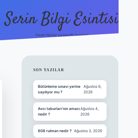
Serin Bilgi Esintisi
Ferah fikirler ve keyifli öneriler!
ilbet giriş
SIDEBAR
SON YAZILAR
Bütünleme sınavı yerine
Ağustos 6,
sayılıyor mu ?
2026
Avcı taburları’nın amacı
Ağustos 4,
nedir ?
2026
608 rulman nedir ?
Ağustos 3, 2026