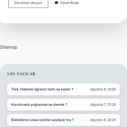
Paragrafta
Devamını okuyun
Yorum Bırak
Devrik
Cümle
Nasıl
Bulunur
Sitemap
SIDEBAR
SON YAZILAR
Türk Telekom öğrenci hattı ne kadar ?
Ağustos 8, 2026
Kurutmada yoğuşmalı ne demek ?
Ağustos 7, 2026
Bütünleme sınavı yerine sayılıyor mu ?
Ağustos 6, 2026