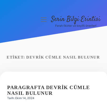
Serin Bilgi Esintisi
menüyü
aç
Ferah fikirler ve keyifli öneriler!
Anasayfa
Gizlilik Politikası
Yasal Uyarı
ETIKET:
DEVRIK CÜMLE NASIL BULUNUR
Hakkımızda
PARAGRAFTA DEVRIK CÜMLE
NASIL BULUNUR
Tarih: Ekim 14, 2024