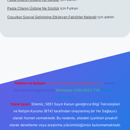
Pasta Cilanın Üstüne Ne Sürülür
için
Furkan
Çocuğun Sosyal Gelişimine Etkileyen Faktörler Nelerdir
için
admin
iriş
Reklam ve İletişim:
E-mail:
backlinkpaneli@gmail.com
Teams:
forumhizmeti@gmail.com
Whatsapp: 0262 606 0 726
Telegram:
@karabul
Yasal Uyarı:
Sitemiz, 5651 Sayılı Kanun gereğince Bilgi Teknolojileri
ve İletişim Kurumu (BTK) tarafından onaylanmış bir Yer Sağlayıcı
olarak hizmet vermektedir. Bu nedenle, sitedeki içerikleri proaktif
olarak denetleme veya araştırma yükümlülüğümüz bulunmamaktadır.