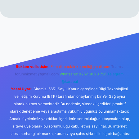
iriş
Reklam ve İletişim:
E-mail:
backlinkpaneli@gmail.com
Teams:
forumhizmeti@gmail.com
Whatsapp: 0262 606 0 726
Telegram:
@karabul
Yasal Uyarı:
Sitemiz, 5651 Sayılı Kanun gereğince Bilgi Teknolojileri
ve İletişim Kurumu (BTK) tarafından onaylanmış bir Yer Sağlayıcı
olarak hizmet vermektedir. Bu nedenle, sitedeki içerikleri proaktif
olarak denetleme veya araştırma yükümlülüğümüz bulunmamaktadır.
Ancak, üyelerimiz yazdıkları içeriklerin sorumluluğunu taşımakta olup,
siteye üye olarak bu sorumluluğu kabul etmiş sayılırlar. Bu internet
sitesi, herhangi bir marka, kurum veya şahıs şirketi ile hiçbir bağlantısı