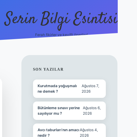
Serin Bilgi Esintisi
Ferah fikirler ve keyifli öneriler!
ilbet giriş
SIDEBAR
SON YAZILAR
Kurutmada yoğuşmalı
Ağustos 7,
ne demek ?
2026
Bütünleme sınavı yerine
Ağustos 6,
sayılıyor mu ?
2026
Avcı taburları’nın amacı
Ağustos 4,
nedir ?
2026