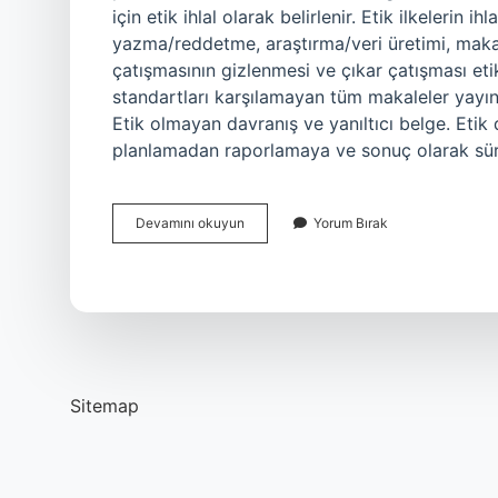
için etik ihlal olarak belirlenir. Etik ilkelerin ih
yazma/reddetme, araştırma/veri üretimi, makalel
çatışmasının gizlenmesi ve çıkar çatışması etik
standartları karşılamayan tüm makaleler yayında
Etik olmayan davranış ve yanıltıcı belge. Etik d
planlamadan raporlamaya ve sonuç olarak sü
Etik
Devamını okuyun
Yorum Bırak
Ilkelerin
Ihlali
Nelerdir
Sitemap