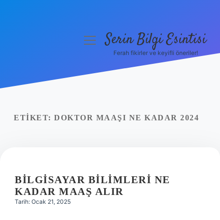
Serin Bilgi Esintisi
menüyü
aç
Ferah fikirler ve keyifli öneriler!
Anasayfa
Gizlilik Politikası
Yasal Uyarı
ETIKET:
DOKTOR MAAŞI NE KADAR 2024
Hakkımızda
BILGISAYAR BILIMLERI NE
KADAR MAAŞ ALIR
Tarih: Ocak 21, 2025