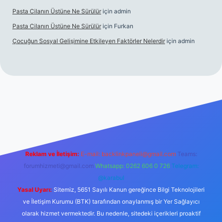
Pasta Cilanın Üstüne Ne Sürülür
için
admin
Pasta Cilanın Üstüne Ne Sürülür
için
Furkan
Çocuğun Sosyal Gelişimine Etkileyen Faktörler Nelerdir
için
admin
riş
Reklam ve İletişim:
E-mail:
backlinkpaneli@gmail.com
Teams:
forumhizmeti@gmail.com
Whatsapp: 0262 606 0 726
Telegram:
@karabul
Yasal Uyarı:
Sitemiz, 5651 Sayılı Kanun gereğince Bilgi Teknolojileri
ve İletişim Kurumu (BTK) tarafından onaylanmış bir Yer Sağlayıcı
olarak hizmet vermektedir. Bu nedenle, sitedeki içerikleri proaktif