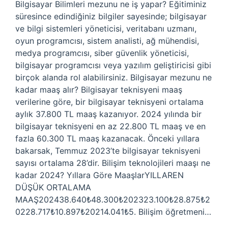
Bilgisayar Bilimleri mezunu ne iş yapar? Eğitiminiz
süresince edindiğiniz bilgiler sayesinde; bilgisayar
ve bilgi sistemleri yöneticisi, veritabanı uzmanı,
oyun programcısı, sistem analisti, ağ mühendisi,
medya programcısı, siber güvenlik yöneticisi,
bilgisayar programcısı veya yazılım geliştiricisi gibi
birçok alanda rol alabilirsiniz. Bilgisayar mezunu ne
kadar maaş alır? Bilgisayar teknisyeni maaş
verilerine göre, bir bilgisayar teknisyeni ortalama
aylık 37.800 TL maaş kazanıyor. 2024 yılında bir
bilgisayar teknisyeni en az 22.800 TL maaş ve en
fazla 60.300 TL maaş kazanacak. Önceki yıllara
bakarsak, Temmuz 2023’te bilgisayar teknisyeni
sayısı ortalama 28’dir. Bilişim teknolojileri maaşı ne
kadar 2024? Yıllara Göre MaaşlarYILLAREN
DÜŞÜK ORTALAMA
MAAŞ202438.640₺48.300₺202323.100₺28.875₺2
0228.717₺10.897₺20214.041₺5. Bilişim öğretmeni…