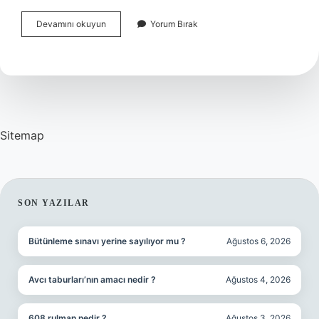
Bilgisayar
Devamını okuyun
Yorum Bırak
Bilimleri
Ne
Kadar
Maaş
Alır
Sitemap
SIDEBAR
SON YAZILAR
Bütünleme sınavı yerine sayılıyor mu ?
Ağustos 6, 2026
Avcı taburları’nın amacı nedir ?
Ağustos 4, 2026
608 rulman nedir ?
Ağustos 3, 2026