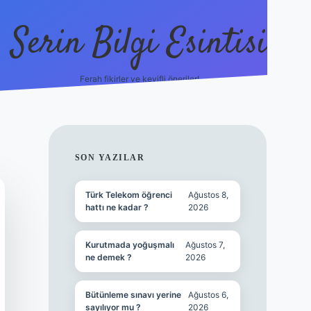
Serin Bilgi Esintisi
Ferah fikirler ve keyifli öneriler!
ilbet giriş
SIDEBAR
SON YAZILAR
Türk Telekom öğrenci
Ağustos 8,
hattı ne kadar ?
2026
Kurutmada yoğuşmalı
Ağustos 7,
ne demek ?
2026
Bütünleme sınavı yerine
Ağustos 6,
sayılıyor mu ?
2026