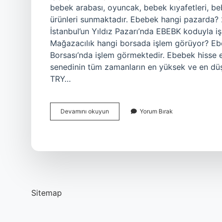
bebek arabası, oyuncak, bebek kıyafetleri, be
ürünleri sunmaktadır. Ebebek hangi pazarda? 20
İstanbul’un Yıldız Pazarı’nda EBEBK koduyla 
Mağazacılık hangi borsada işlem görüyor? Eb
Borsası’nda işlem görmektedir. Ebebek hiss
senedinin tüm zamanların en yüksek ve en düşü
TRY…
Ebebek
Devamını okuyun
Yorum Bırak
Hisse
Hangi
Sektörde
Sitemap