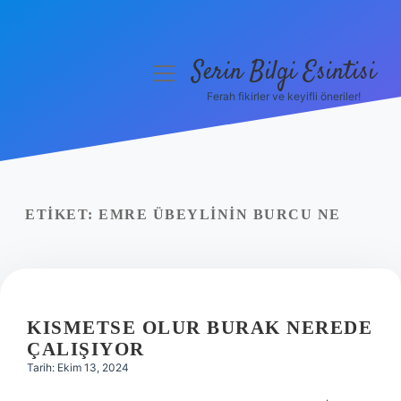
Serin Bilgi Esintisi
menüyü
aç
Ferah fikirler ve keyifli öneriler!
Anasayfa
Gizlilik Politikası
Yasal Uyarı
ETIKET:
EMRE ÜBEYLININ BURCU NE
Hakkımızda
KISMETSE OLUR BURAK NEREDE
ÇALIŞIYOR
Tarih: Ekim 13, 2024