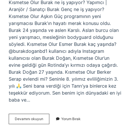
Kısmetse Olur Burak ne iş yapıyor? Yapımcı |
Aranjör / Sanatçı Burak Genç ne iş yapıyor?
Kısmetse Olur Aşkın Güç programının yeni
yarışmacısı Burak’ın hayatı merak konusu oldu.
Burak 24 yaşında ve aslen Karslı. Aslan burcu olan
yeni yarışmacı, mesleğinin bodyguard olduğunu
söyledi. Kısmetse Olur Esmer Burak kaç yaşında?
@burakdoganbd1 kullanıcı adıyla Instagram
kullanıcısı olan Burak Doğan, Kısmetse Olur’un
evine geldiği gün Rotinda’yı kırmızı odaya çağırdı.
Burak Doğan 27 yaşında. Kısmetse Olur Berker
Serap evlendi mi? Seninle 8. yılımız evliliğimizin 3.
yılı
Seni bana verdiği için Tanrı’ya binlerce kez
teşekkür ediyorum. Sen benim için dünyadaki en iyi
baba ve…
Kısmetse
Devamını okuyun
Yorum Bırak
Olur
Burak