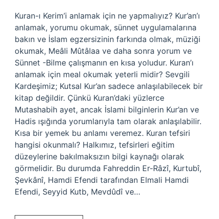
Kuran-ı Kerim’i anlamak için ne yapmalıyız? Kur’an’ı
anlamak, yorumu okumak, sünnet uygulamalarına
bakın ve İslam egzersizinin farkında olmak, müziği
okumak, Meâli Mûtâlaa ve daha sonra yorum ve
Sünnet -Bilme çalışmanın en kısa yoludur. Kuran’ı
anlamak için meal okumak yeterli midir? Sevgili
Kardeşimiz; Kutsal Kur’an sadece anlaşılabilecek bir
kitap değildir. Çünkü Kuran’daki yüzlerce
Mutashabih ayet, ancak İslami bilginlerin Kur’an ve
Hadis ışığında yorumlarıyla tam olarak anlaşılabilir.
Kısa bir yemek bu anlamı veremez. Kuran tefsiri
hangisi okunmalı? Halkımız, tefsirleri eğitim
düzeylerine bakılmaksızın bilgi kaynağı olarak
görmelidir. Bu durumda Fahreddin Er-Râzî, Kurtubî,
Şevkânî, Hamdi Efendi tarafından Elmali Hamdi
Efendi, Seyyid Kutb, Mevdûdî ve…