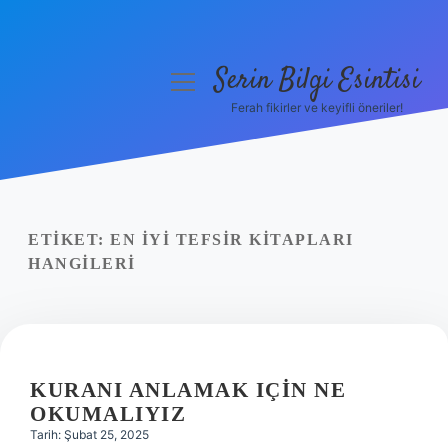
Serin Bilgi Esintisi
menüyü
aç
Ferah fikirler ve keyifli öneriler!
Anasayfa
Gizlilik Politikası
Yasal Uyarı
ETIKET:
EN IYI TEFSIR KITAPLARI
HANGILERI
Hakkımızda
KURANI ANLAMAK IÇIN NE
OKUMALIYIZ
Tarih: Şubat 25, 2025