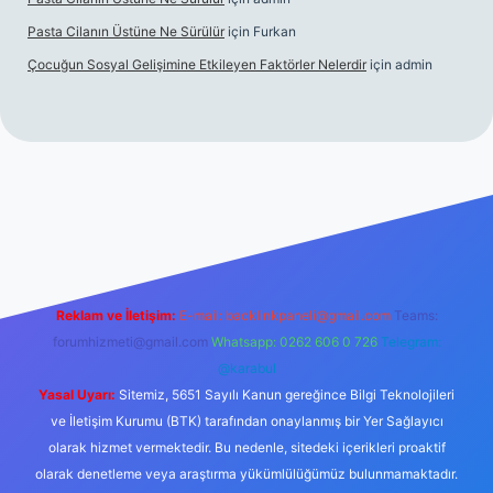
Pasta Cilanın Üstüne Ne Sürülür
için
Furkan
Çocuğun Sosyal Gelişimine Etkileyen Faktörler Nelerdir
için
admin
riş
Reklam ve İletişim:
E-mail:
backlinkpaneli@gmail.com
Teams:
forumhizmeti@gmail.com
Whatsapp: 0262 606 0 726
Telegram:
@karabul
Yasal Uyarı:
Sitemiz, 5651 Sayılı Kanun gereğince Bilgi Teknolojileri
ve İletişim Kurumu (BTK) tarafından onaylanmış bir Yer Sağlayıcı
olarak hizmet vermektedir. Bu nedenle, sitedeki içerikleri proaktif
olarak denetleme veya araştırma yükümlülüğümüz bulunmamaktadır.