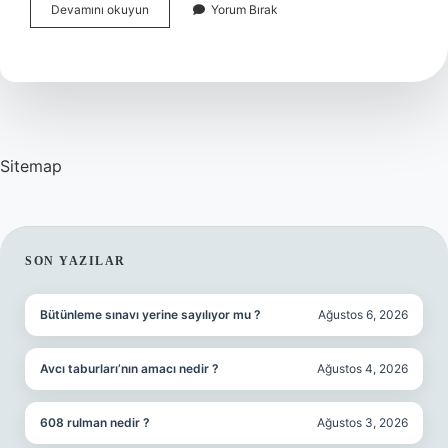
Kuranı
Devamını okuyun
Yorum Bırak
Anlamak
Için
Ne
Okumalıyız
Sitemap
SIDEBAR
SON YAZILAR
Bütünleme sınavı yerine sayılıyor mu ?
Ağustos 6, 2026
Avcı taburları’nın amacı nedir ?
Ağustos 4, 2026
608 rulman nedir ?
Ağustos 3, 2026