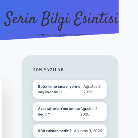
Serin Bilgi Esintisi
Ferah fikirler ve keyifli öneriler!
ilbet giriş
SIDEBAR
SON YAZILAR
Bütünleme sınavı yerine
Ağustos 6,
sayılıyor mu ?
2026
Avcı taburları’nın amacı
Ağustos 4,
nedir ?
2026
608 rulman nedir ?
Ağustos 3, 2026