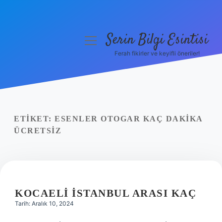
Serin Bilgi Esintisi
menüyü
aç
Ferah fikirler ve keyifli öneriler!
Anasayfa
Gizlilik Politikası
Yasal Uyarı
ETIKET:
ESENLER OTOGAR KAÇ DAKIKA
ÜCRETSIZ
Hakkımızda
KOCAELI İSTANBUL ARASI KAÇ
Tarih: Aralık 10, 2024