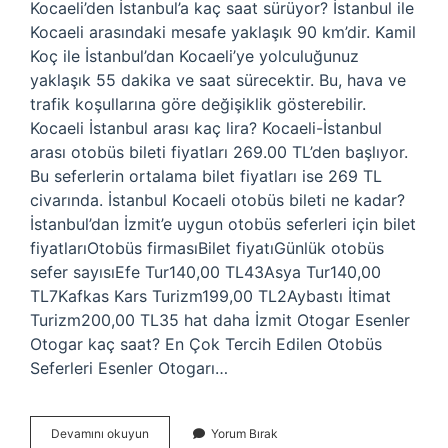
Kocaeli’den İstanbul’a kaç saat sürüyor? İstanbul ile
Kocaeli arasındaki mesafe yaklaşık 90 km’dir. Kamil
Koç ile İstanbul’dan Kocaeli’ye yolculuğunuz
yaklaşık 55 dakika ve saat sürecektir. Bu, hava ve
trafik koşullarına göre değişiklik gösterebilir.
Kocaeli İstanbul arası kaç lira? Kocaeli-İstanbul
arası otobüs bileti fiyatları 269.00 TL’den başlıyor.
Bu seferlerin ortalama bilet fiyatları ise 269 TL
civarında. İstanbul Kocaeli otobüs bileti ne kadar?
İstanbul’dan İzmit’e uygun otobüs seferleri için bilet
fiyatlarıOtobüs firmasıBilet fiyatıGünlük otobüs
sefer sayısıEfe Tur140,00 TL43Asya Tur140,00
TL7Kafkas Kars Turizm199,00 TL2Aybastı İtimat
Turizm200,00 TL35 hat daha İzmit Otogar Esenler
Otogar kaç saat? En Çok Tercih Edilen Otobüs
Seferleri Esenler Otogarı…
Kocaeli
Devamını okuyun
Yorum Bırak