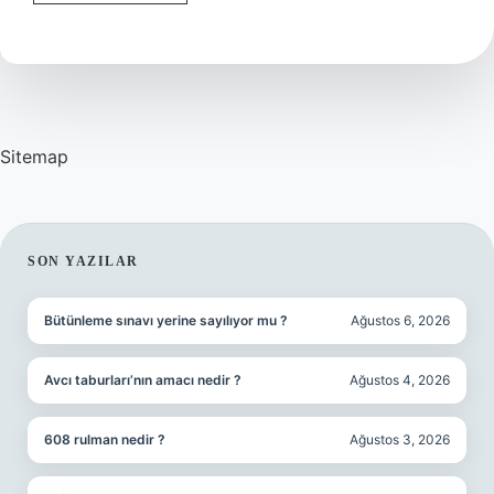
İStanbul
Arası
Kaç
Sitemap
SIDEBAR
SON YAZILAR
Bütünleme sınavı yerine sayılıyor mu ?
Ağustos 6, 2026
Avcı taburları’nın amacı nedir ?
Ağustos 4, 2026
608 rulman nedir ?
Ağustos 3, 2026