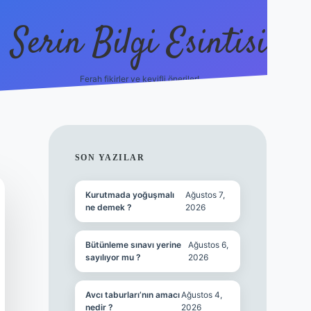
Serin Bilgi Esintisi
Ferah fikirler ve keyifli öneriler!
ilbet giriş
SIDEBAR
SON YAZILAR
Kurutmada yoğuşmalı
Ağustos 7,
ne demek ?
2026
Bütünleme sınavı yerine
Ağustos 6,
sayılıyor mu ?
2026
Avcı taburları’nın amacı
Ağustos 4,
nedir ?
2026