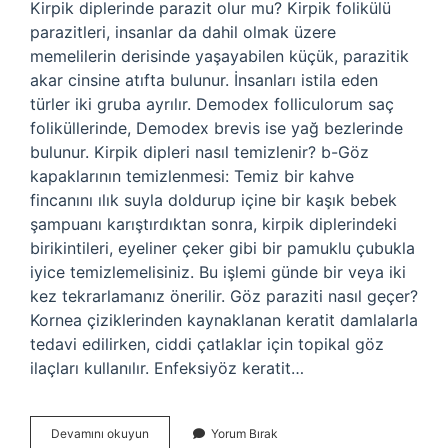
Kirpik diplerinde parazit olur mu? Kirpik folikülü
parazitleri, insanlar da dahil olmak üzere
memelilerin derisinde yaşayabilen küçük, parazitik
akar cinsine atıfta bulunur. İnsanları istila eden
türler iki gruba ayrılır. Demodex folliculorum saç
foliküllerinde, Demodex brevis ise yağ bezlerinde
bulunur. Kirpik dipleri nasıl temizlenir? b-Göz
kapaklarının temizlenmesi: Temiz bir kahve
fincanını ılık suyla doldurup içine bir kaşık bebek
şampuanı karıştırdıktan sonra, kirpik diplerindeki
birikintileri, eyeliner çeker gibi bir pamuklu çubukla
iyice temizlemelisiniz. Bu işlemi günde bir veya iki
kez tekrarlamanız önerilir. Göz paraziti nasıl geçer?
Kornea çiziklerinden kaynaklanan keratit damlalarla
tedavi edilirken, ciddi çatlaklar için topikal göz
ilaçları kullanılır. Enfeksiyöz keratit…
Kirpik
Devamını okuyun
Yorum Bırak