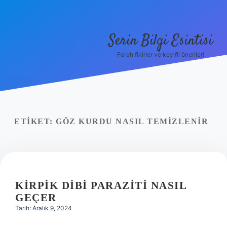
Serin Bilgi Esintisi
menüyü
aç
Ferah fikirler ve keyifli öneriler!
Anasayfa
Gizlilik Politikası
Yasal Uyarı
ETIKET:
GÖZ KURDU NASIL TEMIZLENIR
Hakkımızda
KIRPIK DIBI PARAZITI NASIL
GEÇER
Tarih: Aralık 9, 2024