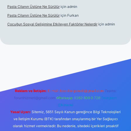
Pasta Cilanın Üstüne Ne Sürülür
için
admin
Pasta Cilanın Üstüne Ne Sürülür
için
Furkan
Çocuğun Sosyal Gelişimine Etkileyen Faktörler Nelerdir
için
admin
iriş
Reklam ve İletişim:
E-mail:
backlinkpaneli@gmail.com
Teams:
forumhizmeti@gmail.com
Whatsapp: 0262 606 0 726
Telegram:
@karabul
Yasal Uyarı:
Sitemiz, 5651 Sayılı Kanun gereğince Bilgi Teknolojileri
ve İletişim Kurumu (BTK) tarafından onaylanmış bir Yer Sağlayıcı
olarak hizmet vermektedir. Bu nedenle, sitedeki içerikleri proaktif