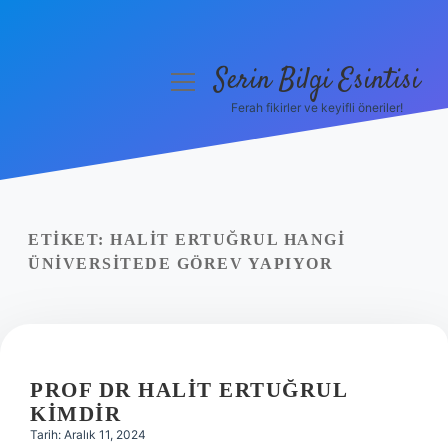
Serin Bilgi Esintisi
menüyü
aç
Ferah fikirler ve keyifli öneriler!
Anasayfa
Gizlilik Politikası
Yasal Uyarı
ETIKET:
HALIT ERTUĞRUL HANGI
ÜNIVERSITEDE GÖREV YAPIYOR
Hakkımızda
PROF DR HALIT ERTUĞRUL
KIMDIR
Tarih: Aralık 11, 2024