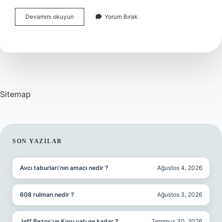
Prof
Devamını okuyun
Yorum Bırak
Dr
Halit
Ertuğrul
Kimdir
Sitemap
SIDEBAR
SON YAZILAR
Avcı taburları’nın amacı nedir ?
Ağustos 4, 2026
608 rulman nedir ?
Ağustos 3, 2026
Jeff Bezos’un Koru yatı ne kadar ?
Temmuz 30, 2026