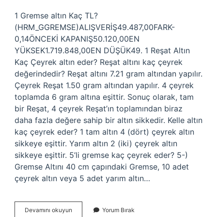
1 Gremse altın Kaç TL?
(HRM_GGREMSE)ALIŞVERİŞ49.487,00FARK-
0,14ÖNCEKİ KAPANIŞ50.120,00EN
YÜKSEK1.719.848,00EN DÜŞÜK49. 1 Reşat Altın
Kaç Çeyrek altın eder? Reşat altını kaç çeyrek
değerindedir? Reşat altını 7.21 gram altından yapılır.
Çeyrek Reşat 1.50 gram altından yapılır. 4 çeyrek
toplamda 6 gram altına eşittir. Sonuç olarak, tam
bir Reşat, 4 çeyrek Reşat’ın toplamından biraz
daha fazla değere sahip bir altın sikkedir. Kelle altın
kaç çeyrek eder? 1 tam altın 4 (dört) çeyrek altın
sikkeye eşittir. Yarım altın 2 (iki) çeyrek altın
sikkeye eşittir. 5’li gremse kaç çeyrek eder? 5-)
Gremse Altını 40 cm çapındaki Gremse, 10 adet
çeyrek altın veya 5 adet yarım altın…
10
Devamını okuyun
Yorum Bırak