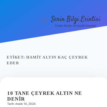
Serin Bilgi Esintisi
menüyü
aç
Ferah fikirler ve keyifli öneriler!
Anasayfa
Gizlilik Politikası
Yasal Uyarı
ETIKET:
HAMIT ALTIN KAÇ ÇEYREK
EDER
Hakkımızda
10 TANE ÇEYREK ALTIN NE
DENIR
Tarih: Aralık 10, 2024