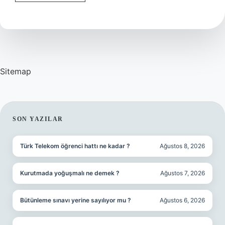
Tane
Çeyrek
Altın
Ne
Denir
Sitemap
SIDEBAR
SON YAZILAR
Türk Telekom öğrenci hattı ne kadar ?
Ağustos 8, 2026
Kurutmada yoğuşmalı ne demek ?
Ağustos 7, 2026
Bütünleme sınavı yerine sayılıyor mu ?
Ağustos 6, 2026