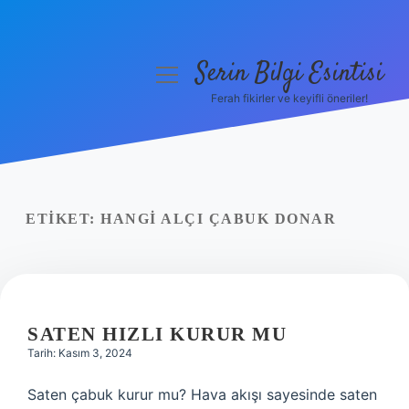
Serin Bilgi Esintisi
menüyü
aç
Ferah fikirler ve keyifli öneriler!
Anasayfa
Gizlilik Politikası
Yasal Uyarı
ETIKET:
HANGI ALÇI ÇABUK DONAR
Hakkımızda
SATEN HIZLI KURUR MU
Tarih: Kasım 3, 2024
Saten çabuk kurur mu? Hava akışı sayesinde saten