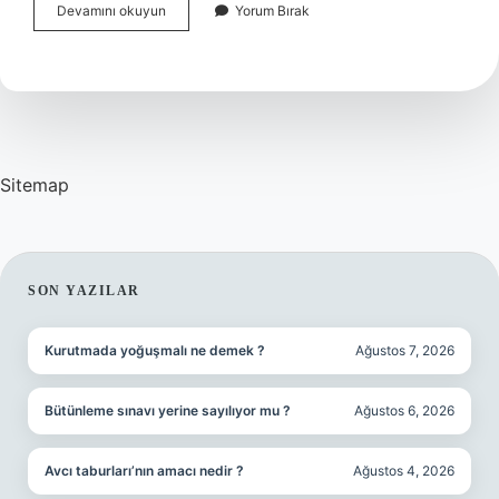
Vücudumuzu
Devamını okuyun
Yorum Bırak
Hangi
Besin
Korur
Sitemap
SIDEBAR
SON YAZILAR
Kurutmada yoğuşmalı ne demek ?
Ağustos 7, 2026
Bütünleme sınavı yerine sayılıyor mu ?
Ağustos 6, 2026
Avcı taburları’nın amacı nedir ?
Ağustos 4, 2026