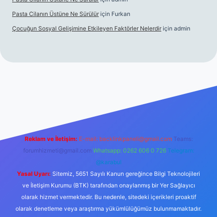
Pasta Cilanın Üstüne Ne Sürülür
için
Furkan
Çocuğun Sosyal Gelişimine Etkileyen Faktörler Nelerdir
için
admin
iriş
Reklam ve İletişim:
E-mail:
backlinkpaneli@gmail.com
Teams:
forumhizmeti@gmail.com
Whatsapp: 0262 606 0 726
Telegram:
@karabul
Yasal Uyarı:
Sitemiz, 5651 Sayılı Kanun gereğince Bilgi Teknolojileri
ve İletişim Kurumu (BTK) tarafından onaylanmış bir Yer Sağlayıcı
olarak hizmet vermektedir. Bu nedenle, sitedeki içerikleri proaktif
olarak denetleme veya araştırma yükümlülüğümüz bulunmamaktadır.