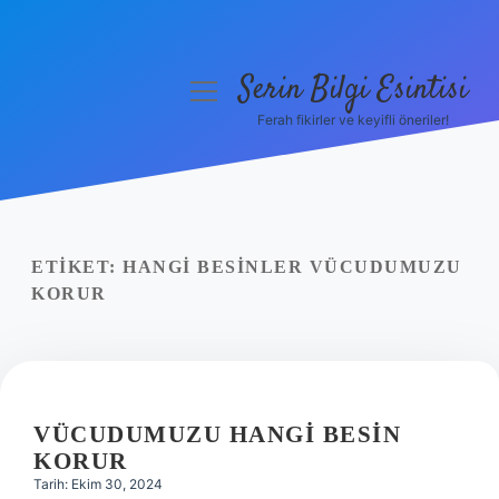
Serin Bilgi Esintisi
menüyü
aç
Ferah fikirler ve keyifli öneriler!
Anasayfa
Gizlilik Politikası
Yasal Uyarı
ETIKET:
HANGI BESINLER VÜCUDUMUZU
KORUR
Hakkımızda
VÜCUDUMUZU HANGI BESIN
KORUR
Tarih: Ekim 30, 2024