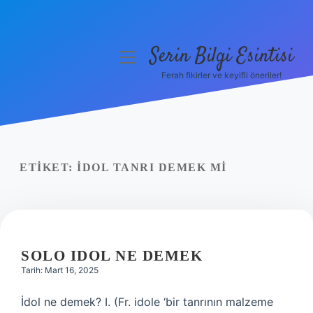
Serin Bilgi Esintisi
menüyü
aç
Ferah fikirler ve keyifli öneriler!
Anasayfa
Gizlilik Politikası
Yasal Uyarı
ETIKET:
İDOL TANRI DEMEK MI
Hakkımızda
SOLO IDOL NE DEMEK
Tarih: Mart 16, 2025
İdol ne demek? I. (Fr. idole ‘bir tanrının malzeme