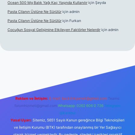
Ocean 500 Mg Balık Yağı Kaç Yaşında Kullanılır
için
Şeyda
Pasta Cilanın Üstüne Ne Sürülür
için
admin
Pasta Cilanın Üstüne Ne Sürülür
için
Furkan
Çocuğun Sosyal Gelişimine Etkileyen Faktörler Nelerdir
için
admin
iriş
Reklam ve İletişim:
E-mail:
backlinkpaneli@gmail.com
Teams:
forumhizmeti@gmail.com
Whatsapp: 0262 606 0 726
Telegram:
@karabul
Yasal Uyarı:
Sitemiz, 5651 Sayılı Kanun gereğince Bilgi Teknolojileri
ve İletişim Kurumu (BTK) tarafından onaylanmış bir Yer Sağlayıcı
olarak hizmet vermektedir. Bu nedenle, sitedeki içerikleri proaktif