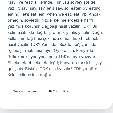
“say” ve “eat” fiillerinde, i ünlüsü söyleyişte de
yazılır: say, say, say, let’s say, so; eater, by eating,
eating, let’s eat, eat, when we eat, eat, vb. Ancak,
örneğin, söylediğinizde, kelimelerdeki e harfi
yazımda korunur. Dağbaşı nasıl yazılır TDK? Bu
kelime sıklıkla dağ başı olarak yanlış yazılır. Doğru
kullanımı dağ başı şeklinde olmalıdır. Etli ekmek
nasıl yazılır TDK? Yanında “Buzdolabı”, yanında
“çamaşır makinesi” ayrı. Öyle olsun. Konya’da
“Etliekmek” yan yana ama TDK’da ayrı yazıyor.
Etliekmek etli ekmek değil; Konya’da farklı bir şey
gelişmiş. Bisküvi TDK nasıl yazılır? TDK’ya göre
Keks kelimesinin doğru…
Kusbasi
Devamını okuyun
Yorum Bırak
Nasıl
Yazılır
Tdk