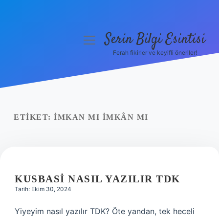
Serin Bilgi Esintisi
menüyü
aç
Ferah fikirler ve keyifli öneriler!
Anasayfa
Gizlilik Politikası
Yasal Uyarı
ETIKET:
İMKAN MI IMKÂN MI
Hakkımızda
KUSBASI NASIL YAZILIR TDK
Tarih: Ekim 30, 2024
Yiyeyim nasıl yazılır TDK? Öte yandan, tek heceli