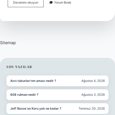
Temmuz
Devamını okuyun
Yorum Bırak
Asgari
Ücret
Zamlı
Maaş
Hangi
Ayda
Alınır
Sitemap
SIDEBAR
SON YAZILAR
Avcı taburları’nın amacı nedir ?
Ağustos 4, 2026
608 rulman nedir ?
Ağustos 3, 2026
Jeff Bezos’un Koru yatı ne kadar ?
Temmuz 30, 2026