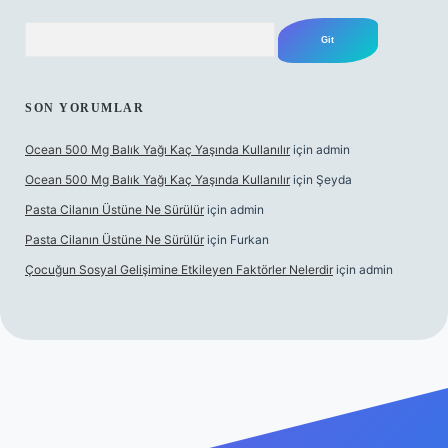
Arama
SON YORUMLAR
Ocean 500 Mg Balık Yağı Kaç Yaşında Kullanılır
için
admin
Ocean 500 Mg Balık Yağı Kaç Yaşında Kullanılır
için
Şeyda
Pasta Cilanın Üstüne Ne Sürülür
için
admin
Pasta Cilanın Üstüne Ne Sürülür
için
Furkan
Çocuğun Sosyal Gelişimine Etkileyen Faktörler Nelerdir
için
admin
iş