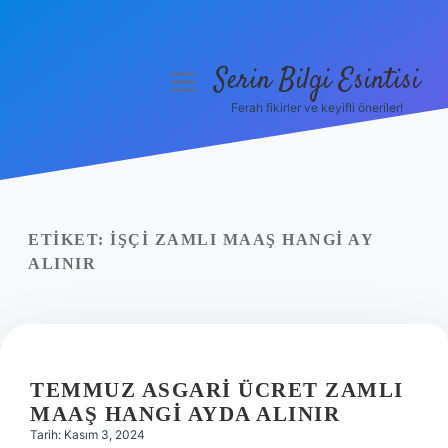
Serin Bilgi Esintisi
menüyü
aç
Ferah fikirler ve keyifli öneriler!
Anasayfa
Gizlilik Politikası
Yasal Uyarı
ETIKET:
İŞÇI ZAMLI MAAŞ HANGI AY
ALINIR
Hakkımızda
TEMMUZ ASGARI ÜCRET ZAMLI
MAAŞ HANGI AYDA ALINIR
Tarih: Kasım 3, 2024