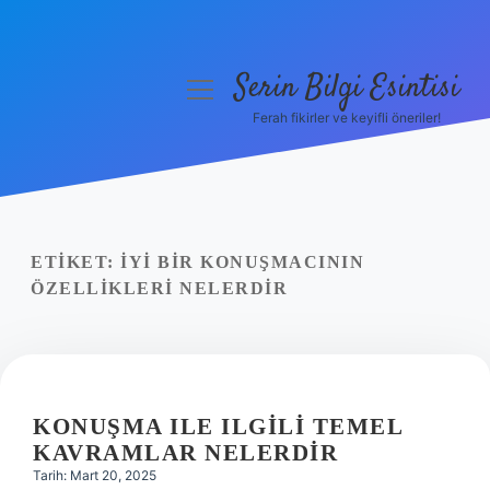
Serin Bilgi Esintisi
menüyü
aç
Ferah fikirler ve keyifli öneriler!
Anasayfa
Gizlilik Politikası
Yasal Uyarı
ETIKET:
İYI BIR KONUŞMACININ
ÖZELLIKLERI NELERDIR
Hakkımızda
KONUŞMA ILE ILGILI TEMEL
KAVRAMLAR NELERDIR
Tarih: Mart 20, 2025