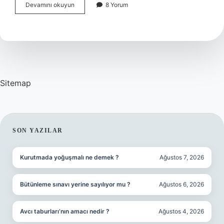
Japonya
Devamını okuyun
8 Yorum
Mülteci
Kabul
Ediyor
Mu
Sitemap
SIDEBAR
SON YAZILAR
Kurutmada yoğuşmalı ne demek ?
Ağustos 7, 2026
Bütünleme sınavı yerine sayılıyor mu ?
Ağustos 6, 2026
Avcı taburları’nın amacı nedir ?
Ağustos 4, 2026