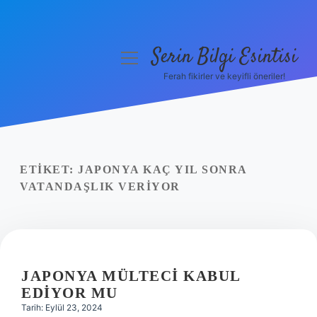
Serin Bilgi Esintisi
menüyü
aç
Ferah fikirler ve keyifli öneriler!
Anasayfa
Gizlilik Politikası
Yasal Uyarı
ETIKET:
JAPONYA KAÇ YIL SONRA
VATANDAŞLIK VERIYOR
Hakkımızda
JAPONYA MÜLTECI KABUL
EDIYOR MU
Tarih: Eylül 23, 2024