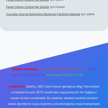
Pasta Cilanın Üstüne Ne Sürülür
için
Furkan
Çocuğun Sosyal Gelişimine Etkileyen Faktörler Nelerdir
için
admin
iriş
Reklam ve İletişim:
E-mail:
backlinkpaneli@gmail.com
Teams:
forumhizmeti@gmail.com
Whatsapp: 0262 606 0 726
Telegram:
@karabul
Yasal Uyarı:
Sitemiz, 5651 Sayılı Kanun gereğince Bilgi Teknolojileri
ve İletişim Kurumu (BTK) tarafından onaylanmış bir Yer Sağlayıcı
olarak hizmet vermektedir. Bu nedenle, sitedeki içerikleri proaktif
olarak denetleme veya araştırma yükümlülüğümüz bulunmamaktadır.