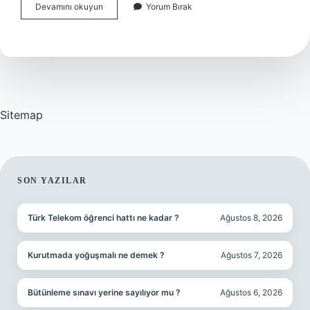
Kıvanç
Devamını okuyun
Yorum Bırak
Kasabalı
Saçı
Peruk
Mu
Sitemap
SIDEBAR
SON YAZILAR
Türk Telekom öğrenci hattı ne kadar ?
Ağustos 8, 2026
Kurutmada yoğuşmalı ne demek ?
Ağustos 7, 2026
Bütünleme sınavı yerine sayılıyor mu ?
Ağustos 6, 2026