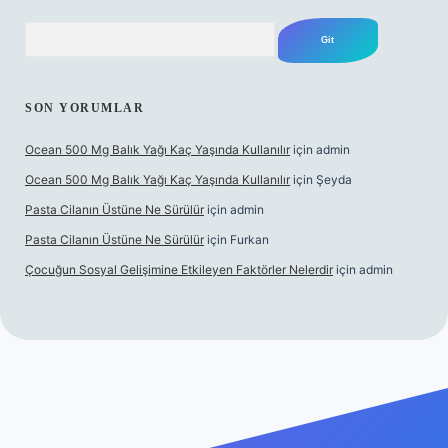
Arama
SON YORUMLAR
Ocean 500 Mg Balık Yağı Kaç Yaşında Kullanılır
için
admin
Ocean 500 Mg Balık Yağı Kaç Yaşında Kullanılır
için
Şeyda
Pasta Cilanın Üstüne Ne Sürülür
için
admin
Pasta Cilanın Üstüne Ne Sürülür
için
Furkan
Çocuğun Sosyal Gelişimine Etkileyen Faktörler Nelerdir
için
admin
iş