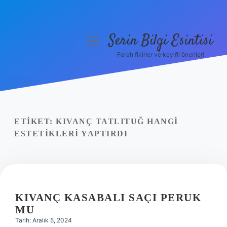
Serin Bilgi Esintisi
menüyü
aç
Ferah fikirler ve keyifli öneriler!
Anasayfa
Gizlilik Politikası
Yasal Uyarı
ETIKET:
KIVANÇ TATLITUĞ HANGI
ESTETIKLERI YAPTIRDI
Hakkımızda
KIVANÇ KASABALI SAÇI PERUK
MU
Tarih: Aralık 5, 2024