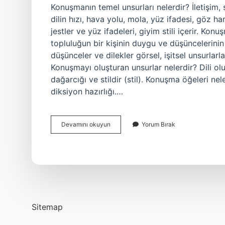
Konuşmanın temel unsurları nelerdir? İletişim, 
dilin hızı, hava yolu, mola, yüz ifadesi, göz h
jestler ve yüz ifadeleri, giyim stili içerir. K
topluluğun bir kişinin duygu ve düşüncelerinin t
düşünceler ve dilekler görsel, işitsel unsurlar
Konuşmayı oluşturan unsurlar nelerdir? Dili oluş
dağarcığı ve stildir (stil). Konuşma öğeleri nelerd
diksiyon hazırlığı.…
Konuşma
Devamını okuyun
Yorum Bırak
Ile
Ilgili
Temel
Kavramlar
Nelerdir
Sitemap