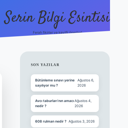
Serin Bilgi Esintisi
Ferah fikirler ve keyifli öneriler!
ilbet giriş
SIDEBAR
SON YAZILAR
Bütünleme sınavı yerine
Ağustos 6,
sayılıyor mu ?
2026
Avcı taburları’nın amacı
Ağustos 4,
nedir ?
2026
608 rulman nedir ?
Ağustos 3, 2026