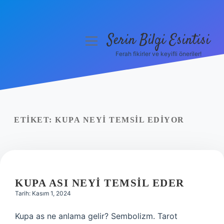
Serin Bilgi Esintisi
menüyü
aç
Ferah fikirler ve keyifli öneriler!
Anasayfa
Gizlilik Politikası
Yasal Uyarı
ETIKET:
KUPA NEYI TEMSIL EDIYOR
Hakkımızda
KUPA ASI NEYI TEMSIL EDER
Tarih: Kasım 1, 2024
Kupa as ne anlama gelir? Sembolizm. Tarot