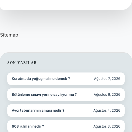
Temsil
Eder
Sitemap
SIDEBAR
SON YAZILAR
Kurutmada yoğuşmalı ne demek ?
Ağustos 7, 2026
Bütünleme sınavı yerine sayılıyor mu ?
Ağustos 6, 2026
Avcı taburları’nın amacı nedir ?
Ağustos 4, 2026
608 rulman nedir ?
Ağustos 3, 2026