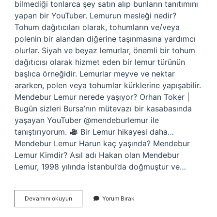
bilmediği tonlarca şey satın alıp bunların tanıtımını
yapan bir YouTuber. Lemurun mesleği nedir?
Tohum dağıtıcıları olarak, tohumların ve/veya
polenin bir alandan diğerine taşınmasına yardımcı
olurlar. Siyah ve beyaz lemurlar, önemli bir tohum
dağıtıcısı olarak hizmet eden bir lemur türünün
başlıca örneğidir. Lemurlar meyve ve nektar
ararken, polen veya tohumlar kürklerine yapışabilir.
Mendebur Lemur nerede yaşıyor? Orhan Toker |
Bugün sizleri Bursa’nın mütevazı bir kasabasında
yaşayan YouTuber @mendeburlemur ile
tanıştırıyorum.
Bir Lemur hikayesi daha…
Mendebur Lemur Harun kaç yaşında? Mendebur
Lemur Kimdir? Asıl adı Hakan olan Mendebur
Lemur, 1998 yılında İstanbul’da doğmuştur ve…
Mendebur
Devamını okuyun
Yorum Bırak
Lemur
Ne