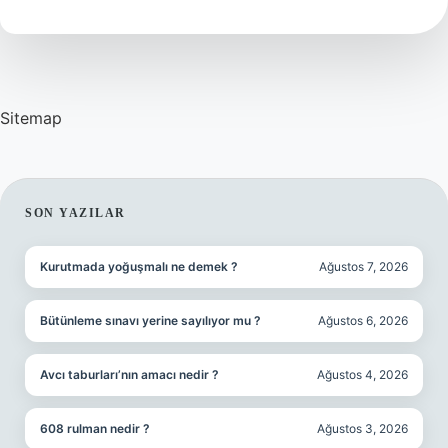
Iş
Yapar
Sitemap
SIDEBAR
SON YAZILAR
Kurutmada yoğuşmalı ne demek ?
Ağustos 7, 2026
Bütünleme sınavı yerine sayılıyor mu ?
Ağustos 6, 2026
Avcı taburları’nın amacı nedir ?
Ağustos 4, 2026
608 rulman nedir ?
Ağustos 3, 2026