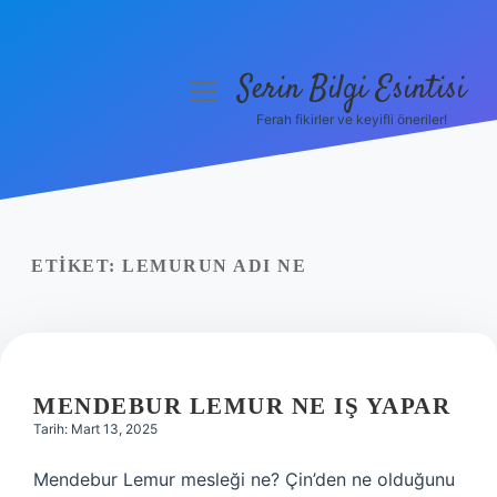
Serin Bilgi Esintisi
menüyü
aç
Ferah fikirler ve keyifli öneriler!
Anasayfa
Gizlilik Politikası
Yasal Uyarı
ETIKET:
LEMURUN ADI NE
Hakkımızda
MENDEBUR LEMUR NE IŞ YAPAR
Tarih: Mart 13, 2025
Mendebur Lemur mesleği ne? Çin’den ne olduğunu