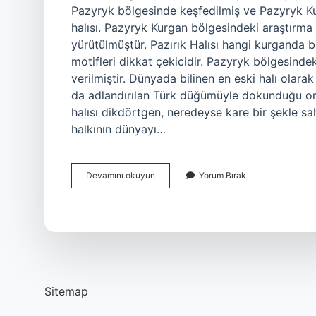
Pazyryk bölgesinde keşfedilmiş ve Pazyryk K
halısı. Pazyryk Kurgan bölgesindeki araştırm
yürütülmüştür. Pazırık Halısı hangi kurganda 
motifleri dikkat çekicidir. Pazyryk bölgesindek
verilmiştir. Dünyada bilinen en eski halı olar
da adlandırılan Türk düğümüyle dokunduğu ortay
halısı dikdörtgen, neredeyse kare bir şekle sah
halkının dünyayı…
Pazırık
Devamını okuyun
Yorum Bırak
Kurganında
Ne
Bulundu
Sitemap