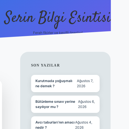
Serin Bilgi Esintisi
Ferah fikirler ve keyifli öneriler!
ilbet giriş
SIDEBAR
SON YAZILAR
Kurutmada yoğuşmalı
Ağustos 7,
ne demek ?
2026
Bütünleme sınavı yerine
Ağustos 6,
sayılıyor mu ?
2026
Avcı taburları’nın amacı
Ağustos 4,
nedir ?
2026