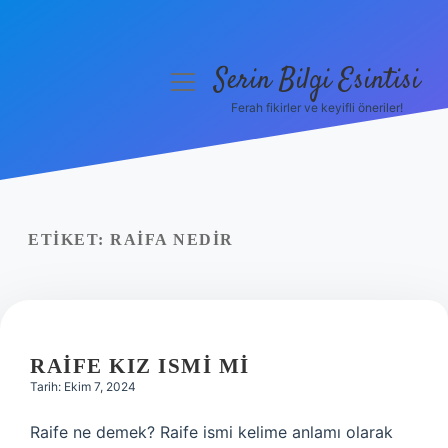
Serin Bilgi Esintisi
menüyü
aç
Ferah fikirler ve keyifli öneriler!
Anasayfa
Gizlilik Politikası
Yasal Uyarı
ETIKET:
RAIFA NEDIR
Hakkımızda
RAIFE KIZ ISMI MI
Tarih: Ekim 7, 2024
Raife ne demek? Raife ismi kelime anlamı olarak