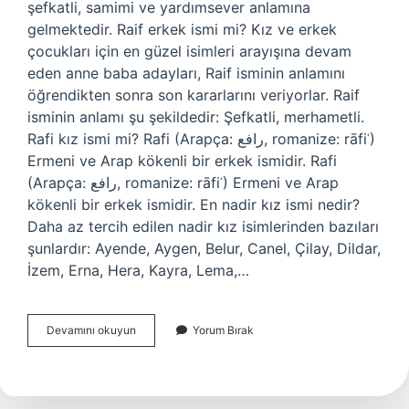
şefkatli, samimi ve yardımsever anlamına
gelmektedir. Raif erkek ismi mi? Kız ve erkek
çocukları için en güzel isimleri arayışına devam
eden anne baba adayları, Raif isminin anlamını
öğrendikten sonra son kararlarını veriyorlar. Raif
isminin anlamı şu şekildedir: Şefkatli, merhametli.
Rafi kız ismi mi? Rafi (Arapça: رافع, romanize: rāfiʿ)
Ermeni ve Arap kökenli bir erkek ismidir. Rafi
(Arapça: رافع, romanize: rāfiʿ) Ermeni ve Arap
kökenli bir erkek ismidir. En nadir kız ismi nedir?
Daha az tercih edilen nadir kız isimlerinden bazıları
şunlardır: Ayende, Aygen, Belur, Canel, Çilay, Dildar,
İzem, Erna, Hera, Kayra, Lema,…
Raife
Devamını okuyun
Yorum Bırak
Kız
Ismi
Mi