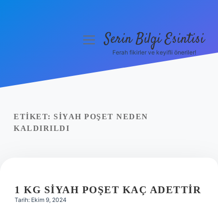
Serin Bilgi Esintisi
menüyü
aç
Ferah fikirler ve keyifli öneriler!
Anasayfa
Gizlilik Politikası
Yasal Uyarı
ETIKET:
SIYAH POŞET NEDEN
KALDIRILDI
Hakkımızda
1 KG SIYAH POŞET KAÇ ADETTIR
Tarih: Ekim 9, 2024