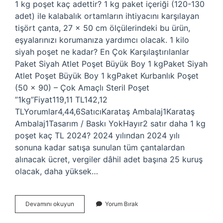
1 kg poşet kaç adettir? 1 kg paket içeriği (120-130
adet) ile kalabalık ortamların ihtiyacını karşılayan
tişört çanta, 27 x 50 cm ölçülerindeki bu ürün,
eşyalarınızı korumanıza yardımcı olacak. 1 kilo
siyah poşet ne kadar? En Çok Karşılaştırılanlar
Paket Siyah Atlet Poşet Büyük Boy 1 kgPaket Siyah
Atlet Poşet Büyük Boy 1 kgPaket Kurbanlık Poşet
(50 x 90) – Çok Amaçlı Steril Poşet
”1kg”Fiyat119,11 TL142,12
TLYorumlar4,44,6SatıcıKarataş Ambalaj1Karataş
Ambalaj1Tasarım / Baskı YokHayır2 satır daha 1 kg
poşet kaç TL 2024? 2024 yılından 2024 yılı
sonuna kadar satışa sunulan tüm çantalardan
alınacak ücret, vergiler dâhil adet başına 25 kuruş
olacak, daha yüksek…
1
Devamını okuyun
Yorum Bırak
Kg
Siyah