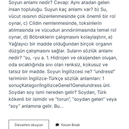
Soyun anlamı nedir? Cevap: Aynı atadan gelen
insan topluluğu. Suyun kaç anlamı var? b) Su,
vücut ısısının düzenlenmesinde çok önemli bir rol
oynar, c) Cildin nemlenmesinde, toksinlerin
atılmasında ve vücudun arındırılmasında temel rol
oynar, d) Böbreklerin çalışmasını kolaylaştırır, e)
Yağlayıcı bir madde olduğundan birçok organın
düzgün çalışmasını sağlar. Suların sözlük anlamı
nedir? “su, -yu a. 1. Hidrojen ve oksijenden oluşan,
oda sıcaklığında sıvı olan renksiz, kokusuz ve
tatsız bir madde. Soyun İngilizcesi ne? “undress!”
teriminin İngilizce-Türkçe sözlük anlamları: 1
sonuçKategoriİngilizceGenel1Genelundress ünl.
Soydan soy ismi nereden gelir? Soydan, Türk
kökenli bir isimdir ve “torun”, “soydan gelen” veya
“soy” anlamına gelir. Bu…
Soyun
Devamını okuyun
Yorum Bırak