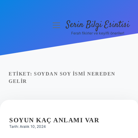
Serin Bilgi Esintisi
menüyü
aç
Ferah fikirler ve keyifli öneriler!
Anasayfa
Gizlilik Politikası
Yasal Uyarı
ETIKET:
SOYDAN SOY ISMI NEREDEN
GELIR
Hakkımızda
SOYUN KAÇ ANLAMI VAR
Tarih: Aralık 10, 2024